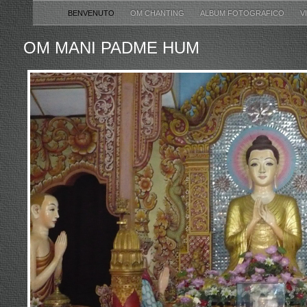
BENVENUTO
OM CHANTING
ALBUM FOTOGRAFICO
V
OM MANI PADME HUM